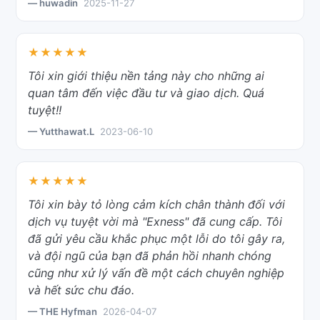
— huwadin
2025-11-27
★★★★★
Tôi xin giới thiệu nền tảng này cho những ai
quan tâm đến việc đầu tư và giao dịch. Quá
tuyệt!!
— Yutthawat.L
2023-06-10
★★★★★
Tôi xin bày tỏ lòng cảm kích chân thành đối với
dịch vụ tuyệt vời mà "Exness" đã cung cấp. Tôi
đã gửi yêu cầu khắc phục một lỗi do tôi gây ra,
và đội ngũ của bạn đã phản hồi nhanh chóng
cũng như xử lý vấn đề một cách chuyên nghiệp
và hết sức chu đáo.
— THE Hyfman
2026-04-07