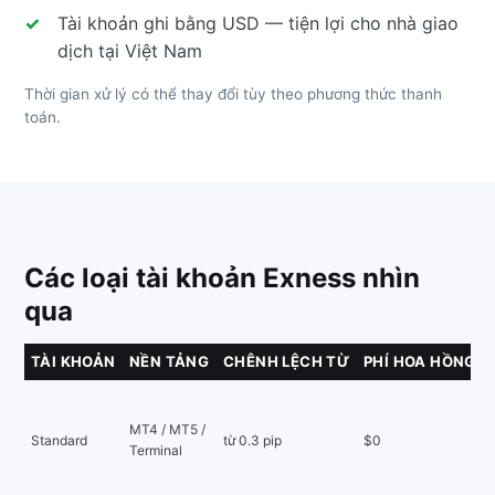
Tài khoản ghi bằng USD — tiện lợi cho nhà giao
dịch tại Việt Nam
Thời gian xử lý có thể thay đổi tùy theo phương thức thanh
toán.
Các loại tài khoản Exness nhìn
qua
TÀI KHOẢN
NỀN TẢNG
CHÊNH LỆCH TỪ
PHÍ HOA HỒNG
MT4 / MT5 /
Standard
từ 0.3 pip
$0
Terminal