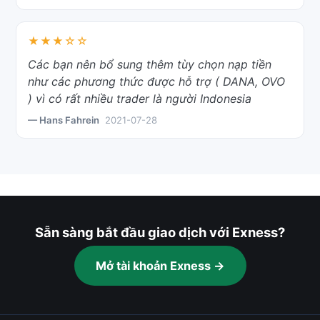
★★★☆☆
Các bạn nên bổ sung thêm tùy chọn nạp tiền
như các phương thức được hỗ trợ ( DANA, OVO
) vì có rất nhiều trader là người Indonesia
— Hans Fahrein
2021-07-28
Sẵn sàng bắt đầu giao dịch với Exness?
Mở tài khoản Exness →