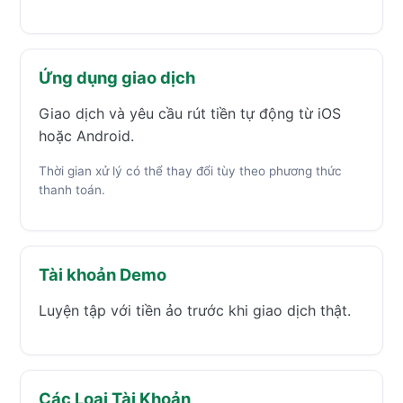
Ứng dụng giao dịch
Giao dịch và yêu cầu rút tiền tự động từ iOS
hoặc Android.
Thời gian xử lý có thể thay đổi tùy theo phương thức
thanh toán.
Tài khoản Demo
Luyện tập với tiền ảo trước khi giao dịch thật.
Các Loại Tài Khoản