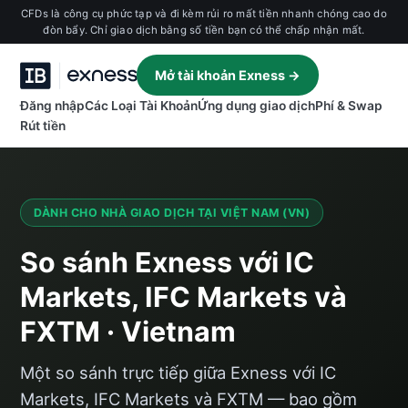
CFDs là công cụ phức tạp và đi kèm rủi ro mất tiền nhanh chóng cao do
đòn bẩy. Chỉ giao dịch bằng số tiền bạn có thể chấp nhận mất.
Mở tài khoản Exness →
Đăng nhập
Các Loại Tài Khoản
Ứng dụng giao dịch
Phí & Swap
Rút tiền
DÀNH CHO NHÀ GIAO DỊCH TẠI VIỆT NAM (VN)
So sánh Exness với IC
Markets, IFC Markets và
FXTM · Vietnam
Một so sánh trực tiếp giữa Exness với IC
Markets, IFC Markets và FXTM — bao gồm