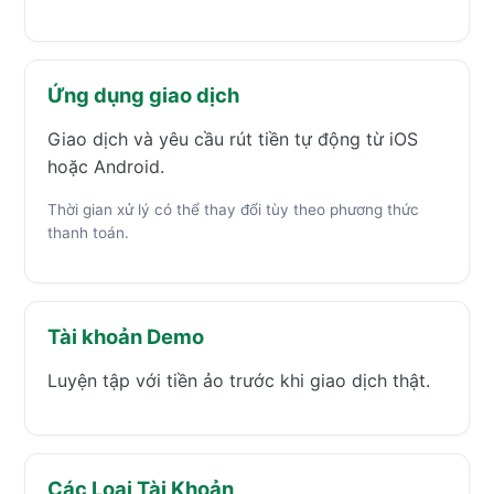
Ứng dụng giao dịch
Giao dịch và yêu cầu rút tiền tự động từ iOS
hoặc Android.
Thời gian xử lý có thể thay đổi tùy theo phương thức
thanh toán.
Tài khoản Demo
Luyện tập với tiền ảo trước khi giao dịch thật.
Các Loại Tài Khoản