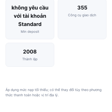
không yêu cầu
355
với tài khoản
Công cụ giao dịch
Standard
Min deposit
2008
Thành lập
Áp dụng mức nạp tối thiểu; có thể thay đổi tùy theo phương
thức thanh toán hoặc vị trí địa lý.