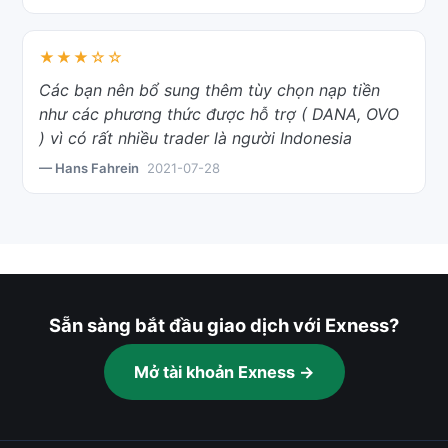
★★★☆☆
Các bạn nên bổ sung thêm tùy chọn nạp tiền
như các phương thức được hỗ trợ ( DANA, OVO
) vì có rất nhiều trader là người Indonesia
— Hans Fahrein
2021-07-28
Sẵn sàng bắt đầu giao dịch với Exness?
Mở tài khoản Exness →