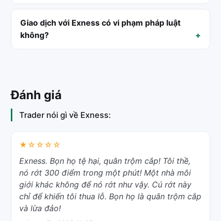
Giao dịch với Exness có vi phạm pháp luật
không?
Đánh giá
Trader nói gì về Exness:
★☆☆☆☆
Exness. Bọn họ tệ hại, quân trộm cắp! Tôi thề,
nó rớt 300 điểm trong một phút! Một nhà môi
giới khác không để nó rớt như vậy. Cú rớt này
chỉ để khiến tôi thua lỗ. Bọn họ là quân trộm cắp
và lừa đảo!