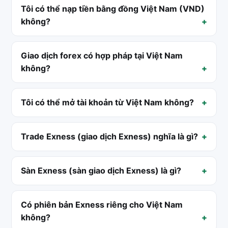
Tôi có thể nạp tiền bằng đồng Việt Nam (VND)
không?
Giao dịch forex có hợp pháp tại Việt Nam
không?
Tôi có thể mở tài khoản từ Việt Nam không?
Trade Exness (giao dịch Exness) nghĩa là gì?
Sàn Exness (sàn giao dịch Exness) là gì?
Có phiên bản Exness riêng cho Việt Nam
không?