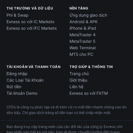
THỊ TRƯỜNG VÀ DỮ LIỆU
NỀN TẢNG
Phí & Swap
Ứng dụng giao dịch
Exness so với IC Markets
Android & APK
Exness so với IFC Markets
iPhone & iPad
MetaTrader 4
MetaTrader 5
Web Terminal
MT5 cho PC
TÀI KHOẢN VÀ THANH TOÁN
TRỢ GIÚP & THÔNG TIN
Đăng nhập
Trang chủ
Các Loại Tài Khoản
Giới thiệu
Rút tiền
Liên hệ
Tài khoản Demo
Exness so với FXTM
CFDs là công cụ phức tạp và đi kèm rủi ro mất tiền nhanh chóng cao do
đòn bẩy. Chỉ giao dịch bằng số tiền bạn có thể chấp nhận mất.
Bạn đang truy cập trang web của các đối tác của công ty Exness; khi
bạn nhấp vào bất kỳ nút nào, bạn sẽ được chuyển hướng đến trang