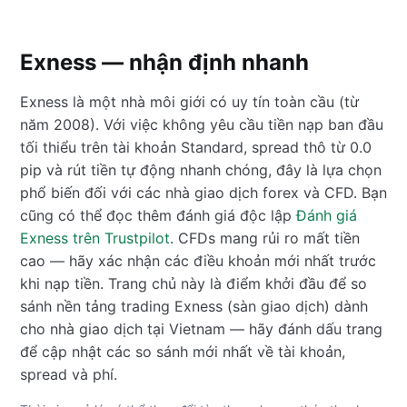
Exness — nhận định nhanh
Exness là một nhà môi giới có uy tín toàn cầu (từ
năm 2008). Với việc không yêu cầu tiền nạp ban đầu
tối thiểu trên tài khoản Standard, spread thô từ 0.0
pip và rút tiền tự động nhanh chóng, đây là lựa chọn
phổ biến đối với các nhà giao dịch forex và CFD. Bạn
cũng có thể đọc thêm đánh giá độc lập
Đánh giá
Exness trên Trustpilot
. CFDs mang rủi ro mất tiền
cao — hãy xác nhận các điều khoản mới nhất trước
khi nạp tiền. Trang chủ này là điểm khởi đầu để so
sánh nền tảng trading Exness (sàn giao dịch) dành
cho nhà giao dịch tại Vietnam — hãy đánh dấu trang
để cập nhật các so sánh mới nhất về tài khoản,
spread và phí.