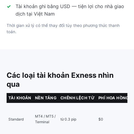
Tài khoản ghi bằng USD — tiện lợi cho nhà giao
dịch tại Việt Nam
Thời gian xử lý có thể thay đổi tùy theo phương thức thanh
toán.
Các loại tài khoản Exness nhìn
qua
TÀI KHOẢN
NỀN TẢNG
CHÊNH LỆCH TỪ
PHÍ HOA HỒNG
MT4 / MT5 /
Standard
từ 0.3 pip
$0
Terminal