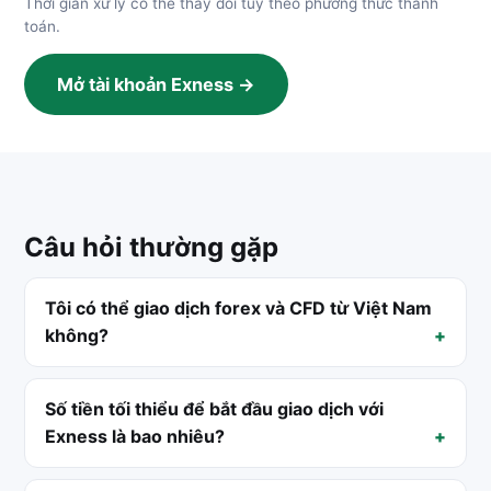
Thời gian xử lý có thể thay đổi tùy theo phương thức thanh
toán.
Mở tài khoản Exness →
Câu hỏi thường gặp
Tôi có thể giao dịch forex và CFD từ Việt Nam
không?
Số tiền tối thiểu để bắt đầu giao dịch với
Exness là bao nhiêu?