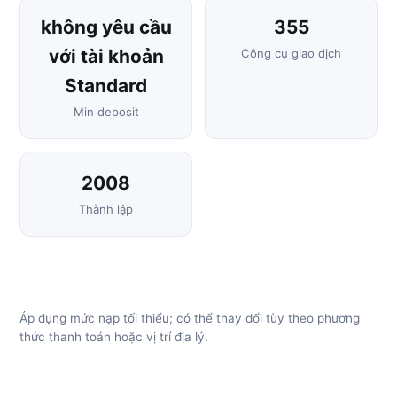
không yêu cầu
355
với tài khoản
Công cụ giao dịch
Standard
Min deposit
2008
Thành lập
Áp dụng mức nạp tối thiểu; có thể thay đổi tùy theo phương
thức thanh toán hoặc vị trí địa lý.